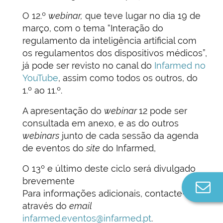
O 12.º
webinar,
que teve lugar no dia 19 de
março, com o tema “Interação do
regulamento da inteligência artificial com
os regulamentos dos dispositivos médicos”,
já pode ser revisto no canal do
Infarmed no
YouTube
, assim como todos os outros, do
1.º ao 11.º.
A apresentação do
webinar
12 pode ser
consultada em anexo, e as do outros
webinars
junto de cada sessão da agenda
de eventos do
site
do Infarmed,
O 13º e último deste ciclo será divulgado
brevemente
Co
Para informações adicionais, contacte-nos
n
através do
ema
il
infarmed.eventos@infarmed.pt
.