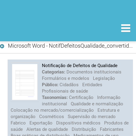
Microsoft Word - NotifDefeitosQualidade_convertido.pdf
Notificação de Defeitos de Qualidade
Categorias:
Documentos institucionais
Formulários e modelos
Legislação
Público:
Cidadãos
Entidades
Profissionais de saúde
Taxonomias:
Certificação
Informação
institucional
Qualidade e normalização
Colocação no mercado/comercialização
Estrutura e
organização
Cosméticos
Supervisão do mercado
Fabrico
Exportação
Dispositivos médicos
Produtos de
saúde
Alertas de qualidade
Distribuição
Fabricantes
Boas práticas de distribuição
Medicamentos de uso