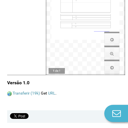
1
de
1
Versão 1.0
Transferir (19k)
Get
URL
.
Co
n