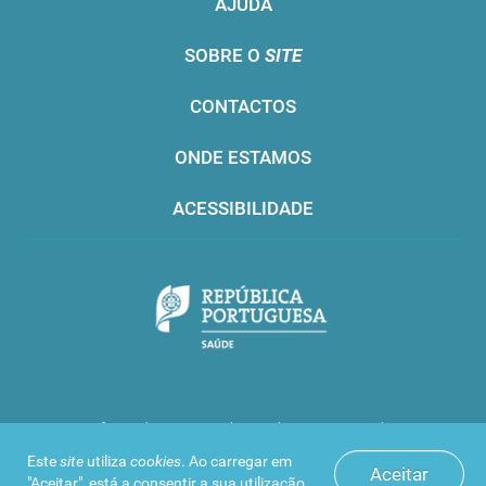
AJUDA
SOBRE O
SITE
CONTACTOS
ONDE ESTAMOS
ACESSIBILIDADE
Infarmed © 2016. Todos os direitos reservados
Este
site
utiliza
cookies
. Ao carregar em
Aceitar
"Aceitar", está a consentir a sua utilização.