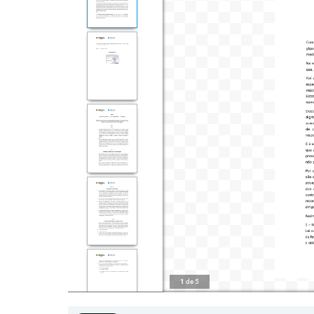
1
de
5