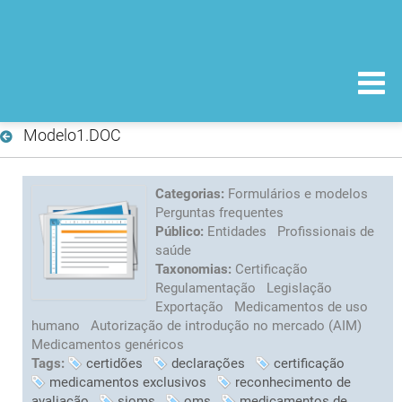
Modelo1.DOC
Categorias:
Formulários e modelos
Perguntas frequentes
Público:
Entidades
Profissionais de
saúde
Taxonomias:
Certificação
Regulamentação
Legislação
Exportação
Medicamentos de uso
humano
Autorização de introdução no mercado (AIM)
Medicamentos genéricos
Tags:
certidões
declarações
certificação
medicamentos exclusivos
reconhecimento de
avaliação
sioms
oms
medicamentos de