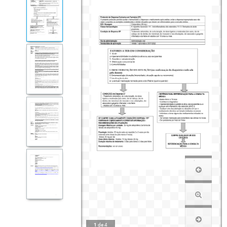
1
de
4