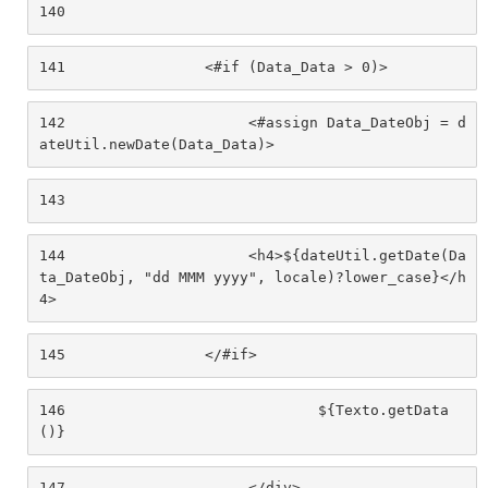
140
141
                <#if (Data_Data > 0)> 
142
                	<#assign Data_DateObj = d
ateUtil.newDate(Data_Data)> 
143
144
                	<h4>${dateUtil.getDate(Da
ta_DateObj, "dd MMM yyyy", locale)?lower_case}</h
4> 
145
                </#if> 
146
				${Texto.getData
()} 
147
			</div> 