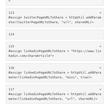
> 
113
						<
#assign twitterPageURLToShare = httpUtil.addParam
eter(twitterPageURLToShare, "url", shareURL)> 
114
115
						<
#assign linkedinPageURLToShare = "https://www.lin
kedin.com/shareArticle"> 
116
						<
#assign linkedinPageURLToShare = httpUtil.addPara
meter(linkedinPageURLToShare, "mini", true)> 
117
						<
#assign linkedinPageURLToShare = httpUtil.addPara
meter(linkedinPageURLToShare, "url", shareURL)> 