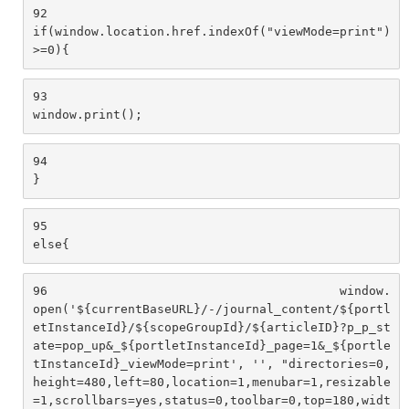
92
if(window.location.href.indexOf("viewMode=print")
>=0){ 
93
window.print(); 
94
} 
95
else{ 
96
                                        window.
open('${currentBaseURL}/-/journal_content/${portl
etInstanceId}/${scopeGroupId}/${articleID}?p_p_st
ate=pop_up&_${portletInstanceId}_page=1&_${portle
tInstanceId}_viewMode=print', '', "directories=0,
height=480,left=80,location=1,menubar=1,resizable
=1,scrollbars=yes,status=0,toolbar=0,top=180,widt