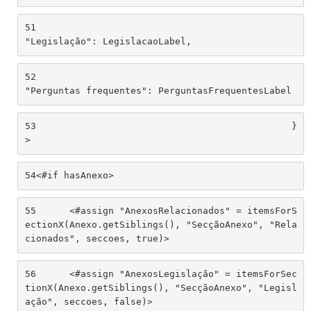
51
"Legislação": LegislacaoLabel, 
52
"Perguntas frequentes": PerguntasFrequentesLabel 
53
						}
> 
54
<#if hasAnexo> 
55
	<#assign "AnexosRelacionados" = itemsForS
ectionX(Anexo.getSiblings(), "SecçãoAnexo", "Rela
cionados", seccoes, true)> 
56
	<#assign "AnexosLegislação" = itemsForSec
tionX(Anexo.getSiblings(), "SecçãoAnexo", "Legisl
ação", seccoes, false)> 