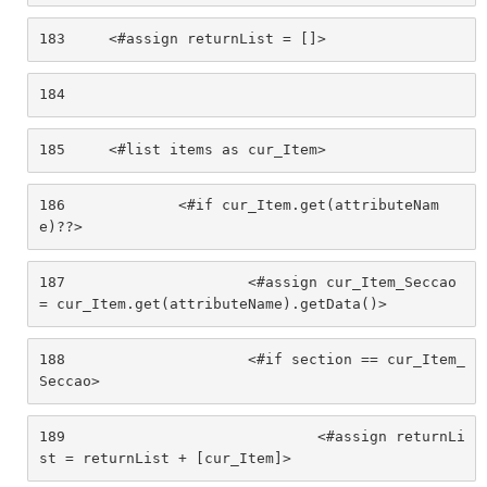
183
	<#assign returnList = []> 
184
185
	<#list items as cur_Item> 
186
		<#if cur_Item.get(attributeNam
e)??> 
187
			<#assign cur_Item_Seccao 
= cur_Item.get(attributeName).getData()> 
188
			<#if section == cur_Item_
Seccao> 
189
				<#assign returnLi
st = returnList + [cur_Item]> 