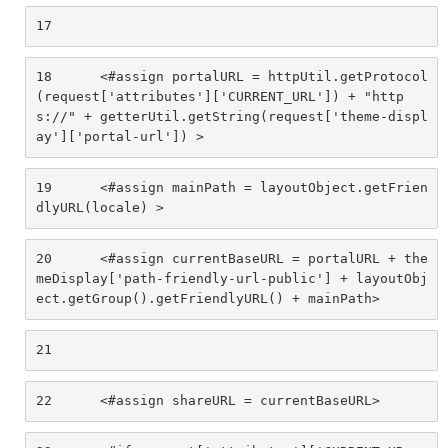
17
18
	<#assign portalURL = httpUtil.getProtocol
(request['attributes']['CURRENT_URL']) + "http
s://" + getterUtil.getString(request['theme-displ
ay']['portal-url']) > 
19
	<#assign mainPath = layoutObject.getFrien
dlyURL(locale) > 
20
	<#assign currentBaseURL = portalURL + the
meDisplay['path-friendly-url-public'] + layoutObj
ect.getGroup().getFriendlyURL() + mainPath> 
21
22
	<#assign shareURL = currentBaseURL> 