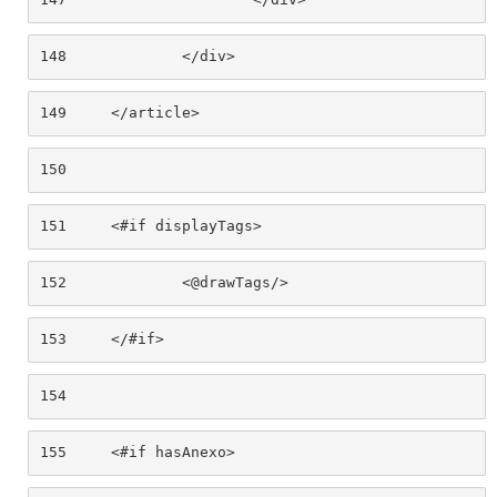
148
		</div> 
149
	</article> 
150
151
	<#if displayTags> 
152
		<@drawTags/> 
153
	</#if> 
154
155
	<#if hasAnexo> 