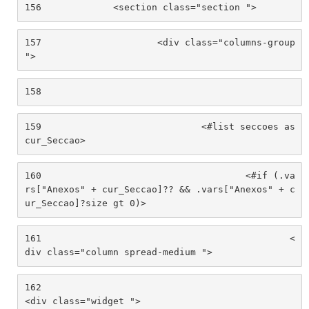
156
		<section class="section "> 
157
			<div class="columns-group 
"> 
158
159
				<#list seccoes as 
cur_Seccao> 
160
					<#if (.va
rs["Anexos" + cur_Seccao]?? && .vars["Anexos" + c
ur_Seccao]?size gt 0)> 
161
						<
div class="column spread-medium "> 
162
<div class="widget "> 