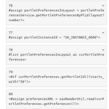
76
						<
#assign portletPreferencesInLayout = portletPrefe
rencesService.getPortletPreferencesByPlid(layout?
number)> 
77
						<
#assign portletInstanceId = "56_INSTANCE_0000"> 
78
						<
#list portletPreferencesInLayout as curPortletPre
ferences> 
79
<#if curPortletPreferences.getPortletId()?starts_
with("56")>			 
80
<#assign preferencesXML = saxReaderUtil.read(curP
ortletPreferences.getPreferences())> 