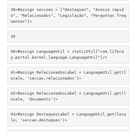
38
<#assign seccoes = ["Destaques", "Acesso rápid
o", "Relacionados", "Legislação", "Perguntas freq
uentes"]> 
39
40
<#assign LanguageUtil = staticUtil["com.lifera
y.portal.kernel.language.LanguageUtil"]/> 
41
<#assign RelacionadosLabel = LanguageUtil.get(l
ocale, 'seccao.relacionados')> 
42
<#assign RelacionadosLabel = LanguageUtil.get(l
ocale, 'documents')> 
43
<#assign DestaquesLabel = LanguageUtil.get(loca
le, 'seccao.destaques')> 