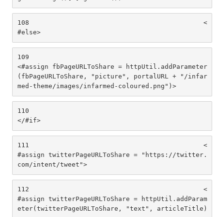
108
						<
#else> 
109
<#assign fbPageURLToShare = httpUtil.addParameter
(fbPageURLToShare, "picture", portalURL + "/infar
med-theme/images/infarmed-coloured.png")> 
110
</#if> 
111
						<
#assign twitterPageURLToShare = "https://twitter.
com/intent/tweet"> 
112
						<
#assign twitterPageURLToShare = httpUtil.addParam
eter(twitterPageURLToShare, "text", articleTitle)