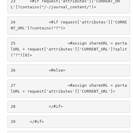
23
	<#if request['attributes']['CURRENT_UR
L']?contains("/-/journal_content/")> 
24
		<#if request['attributes']['CURRE
NT_URL']?contains("?")> 
25
			<#assign shareURL = porta
lURL + request['attributes']['CURRENT_URL']?split
("?")[0]> 
26
		<#else> 
27
			<#assign shareURL = porta
lURL + request['attributes']['CURRENT_URL']> 
28
		</#if> 
29
	</#if> 