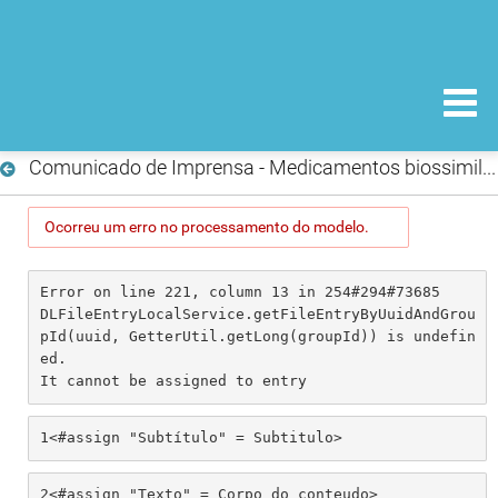
Comunicado de Imprensa - Medicamentos biossimilares
Ocorreu um erro no processamento do modelo.
Error on line 221, column 13 in 254#294#73685

DLFileEntryLocalService.getFileEntryByUuidAndGrou
pId(uuid, GetterUtil.getLong(groupId)) is undefin
ed.

It cannot be assigned to entry
1
<#assign "Subtítulo" = Subtitulo> 
2
<#assign "Texto" = Corpo_do_conteudo> 