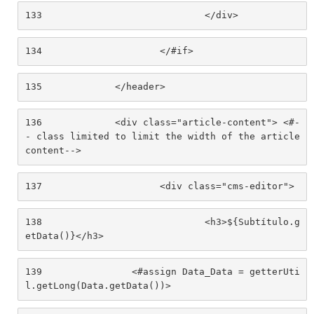
133
				</div> 
134
			</#if> 
135
		</header> 
136
		<div class="article-content"> <#-
- class limited to limit the width of the article 
content--> 
137
			<div class="cms-editor"> 
138
				<h3>${Subtítulo.g
etData()}</h3> 
139
                <#assign Data_Data = getterUti
l.getLong(Data.getData())> 