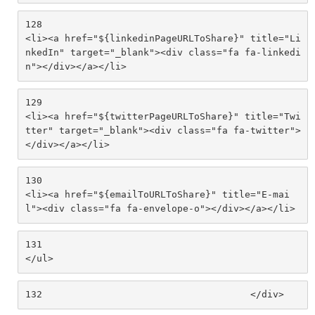
128
<li><a href="${linkedinPageURLToShare}" title="Li
nkedIn" target="_blank"><div class="fa fa-linkedi
n"></div></a></li> 
129
<li><a href="${twitterPageURLToShare}" title="Twi
tter" target="_blank"><div class="fa fa-twitter">
</div></a></li> 
130
<li><a href="${emailToURLToShare}" title="E-mai
l"><div class="fa fa-envelope-o"></div></a></li> 
131
</ul> 
132
					</div> 