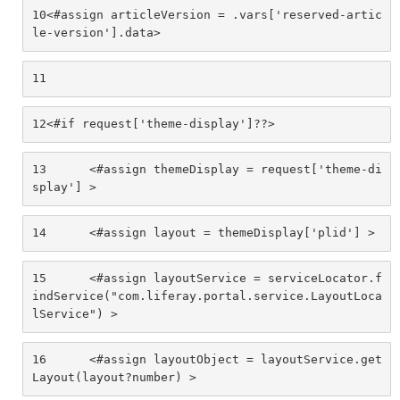
10
<#assign articleVersion = .vars['reserved-artic
le-version'].data> 
11
12
<#if request['theme-display']??> 
13
	<#assign themeDisplay = request['theme-di
splay'] > 
14
	<#assign layout = themeDisplay['plid'] > 
15
	<#assign layoutService = serviceLocator.f
indService("com.liferay.portal.service.LayoutLoca
lService") > 
16
	<#assign layoutObject = layoutService.get
Layout(layout?number) > 