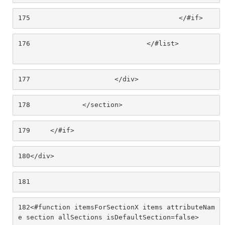
175
					</#if> 
176
				</#list>						
177
			</div> 
178
		</section>		 
179
	</#if> 
180
</div> 
181
182
<#function itemsForSectionX items attributeNam
e section allSections isDefaultSection=false> 