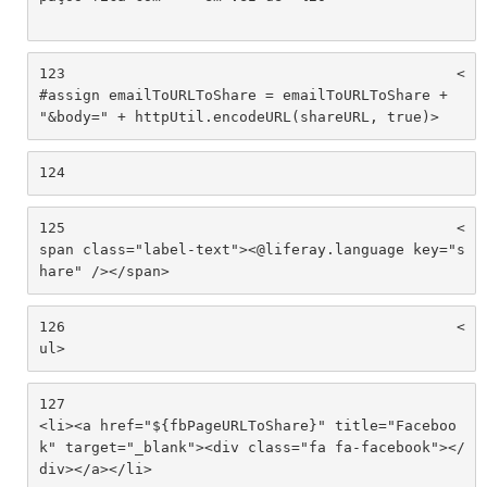
123
						<
#assign emailToURLToShare = emailToURLToShare + 
"&body=" + httpUtil.encodeURL(shareURL, true)> 
124
125
						<
span class="label-text"><@liferay.language key="s
hare" /></span> 
126
						<
ul> 
127
<li><a href="${fbPageURLToShare}" title="Faceboo
k" target="_blank"><div class="fa fa-facebook"></
div></a></li> 