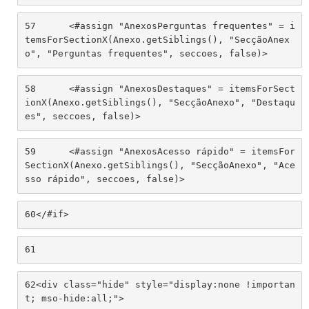
57
	<#assign "AnexosPerguntas frequentes" = i
temsForSectionX(Anexo.getSiblings(), "SecçãoAnex
o", "Perguntas frequentes", seccoes, false)> 
58
	<#assign "AnexosDestaques" = itemsForSect
ionX(Anexo.getSiblings(), "SecçãoAnexo", "Destaqu
es", seccoes, false)> 
59
	<#assign "AnexosAcesso rápido" = itemsFor
SectionX(Anexo.getSiblings(), "SecçãoAnexo", "Ace
sso rápido", seccoes, false)> 
60
</#if> 
61
62
<div class="hide" style="display:none !importan
t; mso-hide:all;"> 