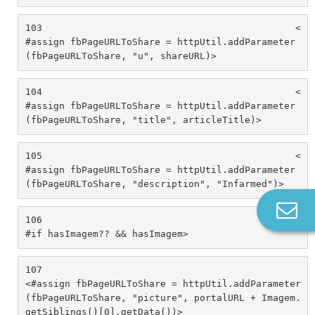
103
						<
#assign fbPageURLToShare = httpUtil.addParameter
(fbPageURLToShare, "u", shareURL)> 
104
						<
#assign fbPageURLToShare = httpUtil.addParameter
(fbPageURLToShare, "title", articleTitle)> 
105
						<
#assign fbPageURLToShare = httpUtil.addParameter
(fbPageURLToShare, "description", "Infarmed")> 
Co
106
						<
n
#if hasImagem?? && hasImagem> 
107
<#assign fbPageURLToShare = httpUtil.addParameter
(fbPageURLToShare, "picture", portalURL + Imagem.
getSiblings()[0].getData())> 