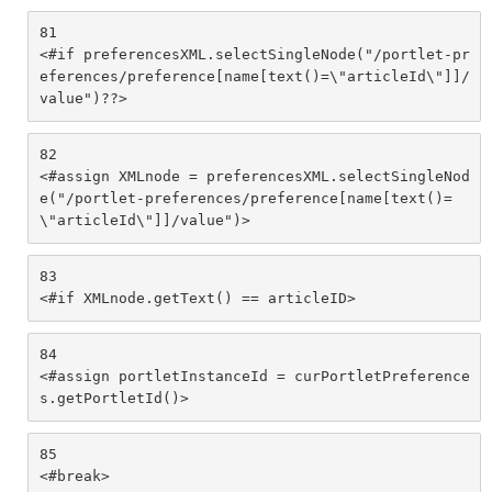
81
<#if preferencesXML.selectSingleNode("/portlet-pr
eferences/preference[name[text()=\"articleId\"]]/
value")??> 
82
<#assign XMLnode = preferencesXML.selectSingleNod
e("/portlet-preferences/preference[name[text()=
\"articleId\"]]/value")> 
83
<#if XMLnode.getText() == articleID> 
84
<#assign portletInstanceId = curPortletPreference
s.getPortletId()> 
85
<#break> 