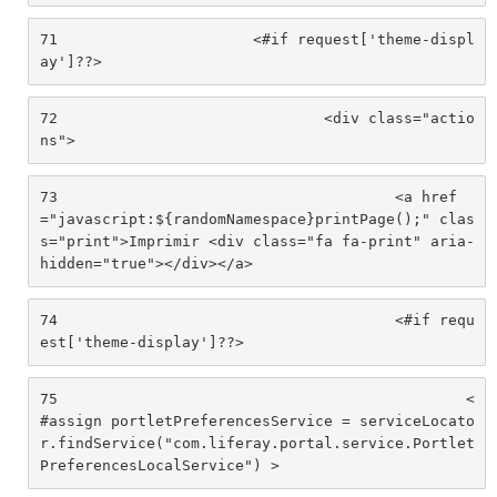
71
			<#if request['theme-displ
ay']??> 
72
				<div class="actio
ns"> 
73
					<a href
="javascript:${randomNamespace}printPage();" clas
s="print">Imprimir <div class="fa fa-print" aria-
hidden="true"></div></a> 
74
					<#if requ
est['theme-display']??> 
75
						<
#assign portletPreferencesService = serviceLocato
r.findService("com.liferay.portal.service.Portlet
PreferencesLocalService") > 