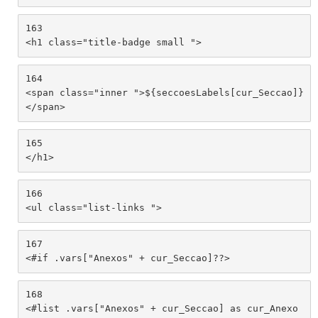
163
<h1 class="title-badge small "> 
164
<span class="inner ">${seccoesLabels[cur_Seccao]}
</span> 
165
</h1> 
166
<ul class="list-links "> 
167
<#if .vars["Anexos" + cur_Seccao]??> 
168
<#list .vars["Anexos" + cur_Seccao] as cur_Anexo