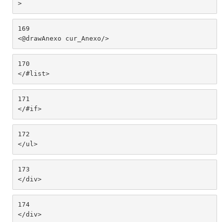
> 
169
<@drawAnexo cur_Anexo/> 
170
</#list> 
171
</#if> 
172
</ul> 
173
</div> 
174
</div> 