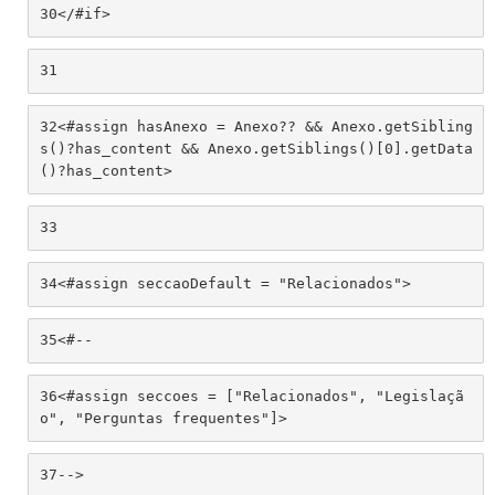
30
</#if> 
31
32
<#assign hasAnexo = Anexo?? && Anexo.getSibling
s()?has_content && Anexo.getSiblings()[0].getData
()?has_content> 
33
34
<#assign seccaoDefault = "Relacionados"> 
35
<#--  
36
<#assign seccoes = ["Relacionados", "Legislaçã
o", "Perguntas frequentes"]> 
37
--> 