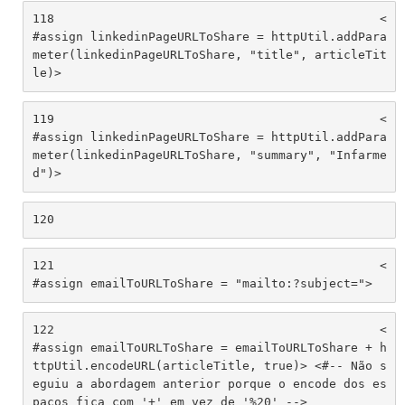
118
						<
#assign linkedinPageURLToShare = httpUtil.addPara
meter(linkedinPageURLToShare, "title", articleTit
le)> 
119
						<
#assign linkedinPageURLToShare = httpUtil.addPara
meter(linkedinPageURLToShare, "summary", "Infarme
d")> 
120
121
						<
#assign emailToURLToShare = "mailto:?subject="> 
122
						<
#assign emailToURLToShare = emailToURLToShare + h
ttpUtil.encodeURL(articleTitle, true)> <#-- Não s
eguiu a abordagem anterior porque o encode dos es
paços fica com '+' em vez de '%20' -->						