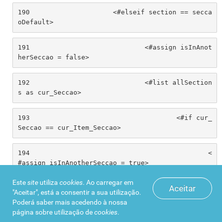
190
			<#elseif section == secca
oDefault> 
191
				<#assign isInAnot
herSeccao = false> 
192
				<#list allSection
s as cur_Seccao> 
193
					<#if cur_
Seccao == cur_Item_Seccao> 
194
						<
#assign isInAnotherSeccao = true> 
Este
site
utiliza
cookies
. Ao carregar em
Aceitar
195
						<
"Aceitar", está a consentir a sua utilização.
#break> 
Poderá saber mais acedendo à nossa
página sobre
utilização de
cookies
.