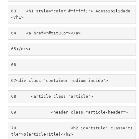
63
    <h1 style="color:#ffffff;"> Acessibilidade 
</h1> 
64
    <a href="#titulo"></a> 
65
</div> 
66
67
<div class="container-medium inside"> 
68
	<article class="article"> 
69
		<header class="article-header"> 
70
			<h2 id="titulo" class="ti
tle">${articleTitle}</h2> 