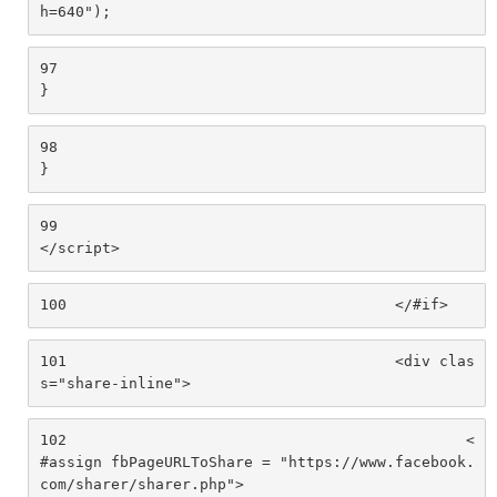
h=640"); 
97
} 
98
} 
99
</script> 
100
					</#if> 
101
					<div clas
s="share-inline"> 
102
						<
#assign fbPageURLToShare = "https://www.facebook.
com/sharer/sharer.php"> 