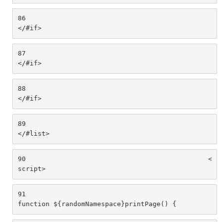
86
</#if> 
87
</#if> 
88
</#if> 
89
</#list> 
90
						<
script> 
91
function ${randomNamespace}printPage() { 