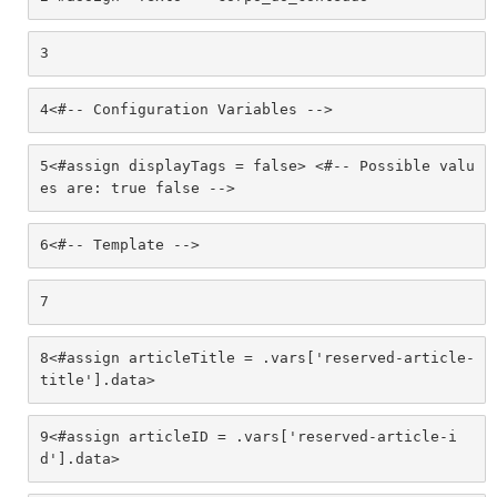
3
4
<#-- Configuration Variables --> 
5
<#assign displayTags = false> <#-- Possible valu
es are: true false --> 
6
<#-- Template --> 
7
8
<#assign articleTitle = .vars['reserved-article-
title'].data> 
9
<#assign articleID = .vars['reserved-article-i
d'].data> 