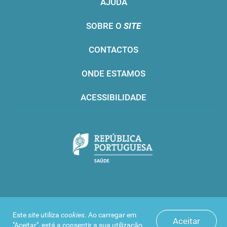
AJUDA
SOBRE O
SITE
CONTACTOS
ONDE ESTAMOS
ACESSIBILIDADE
Infarmed © 2016. Todos os direitos reservados
Este
site
utiliza
cookies
. Ao carregar em
Aceitar
"Aceitar", está a consentir a sua utilização.