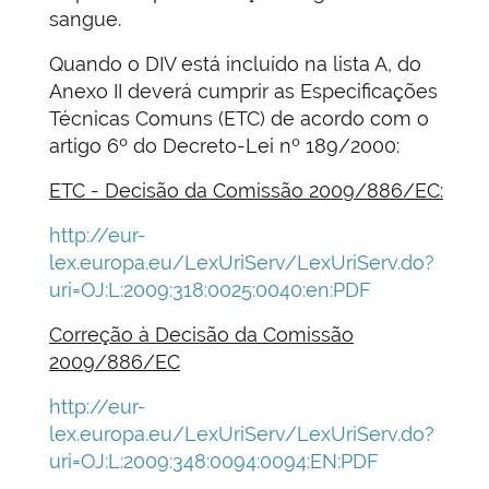
sangue.
Quando o DIV está incluído na lista A, do
Anexo II deverá cumprir as Especificações
Técnicas Comuns (ETC) de acordo com o
artigo 6º do Decreto-Lei nº 189/2000:
ETC - Decisão da Comissão 2009/886/EC:
http://eur-
lex.europa.eu/LexUriServ/LexUriServ.do?
uri=OJ:L:2009:318:0025:0040:en:PDF
Correção à Decisão da Comissão
2009/886/EC
http://eur-
lex.europa.eu/LexUriServ/LexUriServ.do?
uri=OJ:L:2009:348:0094:0094:EN:PDF