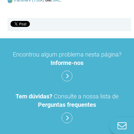
Transferir (130k)
Get
URL
.
Encontrou algum problema nesta página?
Informe-nos
Tem dúvidas?
Consulte a nossa lista de
Perguntas frequentes
Co
n