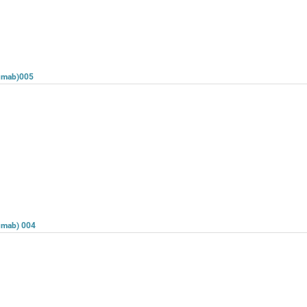
lumab)005
lumab) 004