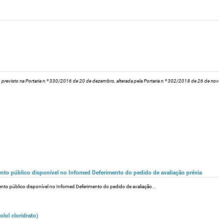
 previsto na Portaria n.º 330/2016 de 20 de dezembro, alterada pela Portaria n.º 302/2018 de 26 de nov
mento público disponível no Infomed Deferimento do pedido de avaliação prévia
amento público disponível no Infomed Deferimento do pedido de avaliação...
lol cloridrato)