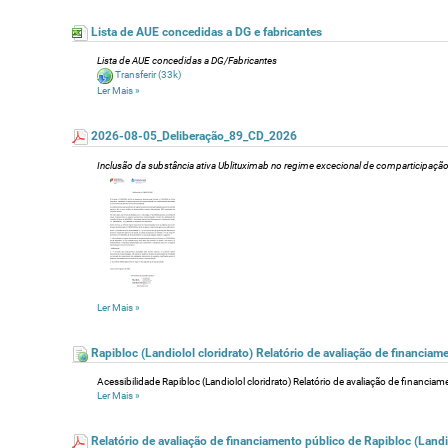
Lista de AUE concedidas a DG e fabricantes
Lista de AUE concedidas a DG/Fabricantes
Transferir
(33k)
Ler Mais
»
2026-08-05_Deliberação_89_CD_2026
Inclusão da substância ativa Ublituximab no regime excecional de comparticipação
Ler Mais
»
Rapibloc (Landiolol cloridrato) Relatório de avaliação de financia
Acessibilidade Rapibloc (Landiolol cloridrato) Relatório de avaliação de financi
Ler Mais
»
Relatório de avaliação de financiamento público de Rapibloc (Landio