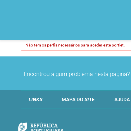
Não tem os perfis necessários para aceder este portlet.
Encontrou algum problema nesta página
LINKS
MAPA DO
SITE
AJUDA