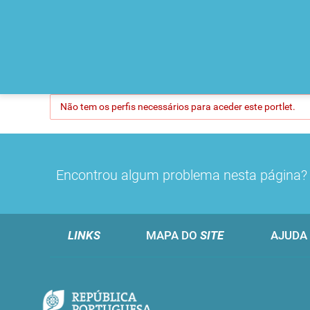
Não tem os perfis necessários para aceder este portlet.
Encontrou algum problema nesta página
LINKS
MAPA DO
SITE
AJUDA