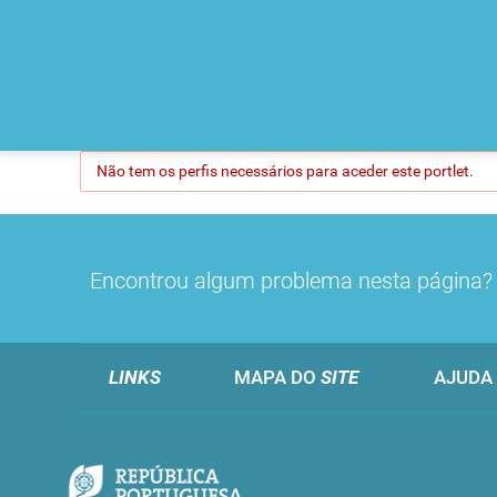
Não tem os perfis necessários para aceder este portlet.
Encontrou algum problema nesta página
LINKS
MAPA DO
SITE
AJUDA