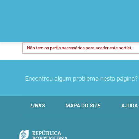
Não tem os perfis necessários para aceder este portlet.
Encontrou algum problema nesta página
LINKS
MAPA DO
SITE
AJUDA