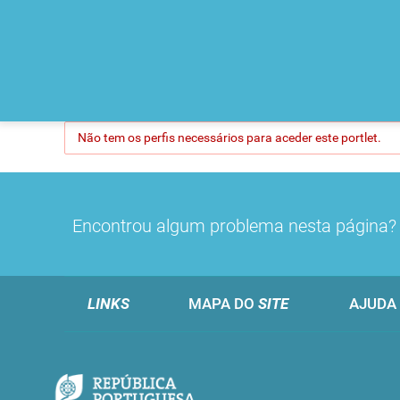
Não tem os perfis necessários para aceder este portlet.
Encontrou algum problema nesta página
LINKS
MAPA DO
SITE
AJUDA