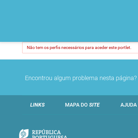
Não tem os perfis necessários para aceder este portlet.
Encontrou algum problema nesta página
LINKS
MAPA DO
SITE
AJUDA