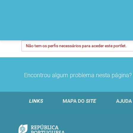
Não tem os perfis necessários para aceder este portlet.
Encontrou algum problema nesta página
LINKS
MAPA DO
SITE
AJUDA