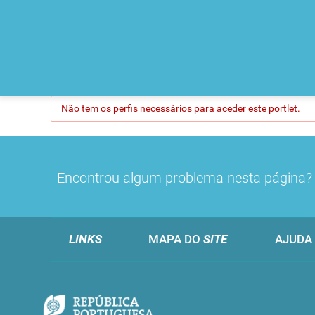
Não tem os perfis necessários para aceder este portlet.
Encontrou algum problema nesta página
LINKS
MAPA DO
SITE
AJUDA