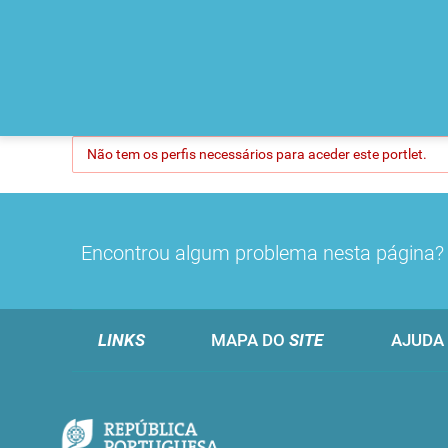
Não tem os perfis necessários para aceder este portlet.
Encontrou algum problema nesta página
LINKS
MAPA DO
SITE
AJUDA