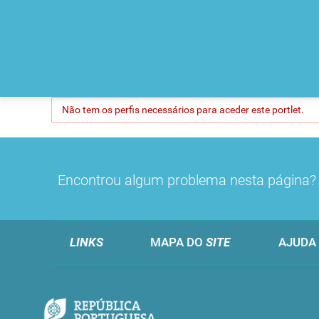
Não tem os perfis necessários para aceder este portlet.
Encontrou algum problema nesta página
LINKS
MAPA DO
SITE
AJUDA