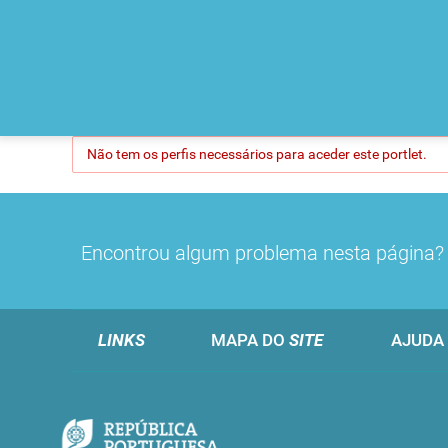
Não tem os perfis necessários para aceder este portlet.
Encontrou algum problema nesta página
LINKS
MAPA DO
SITE
AJUDA