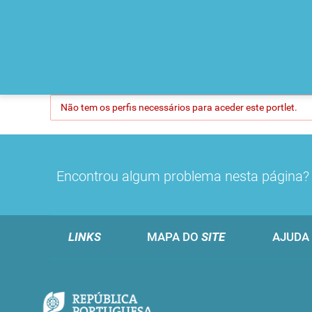
Não tem os perfis necessários para aceder este portlet.
Encontrou algum problema nesta página
LINKS
MAPA DO
SITE
AJUDA