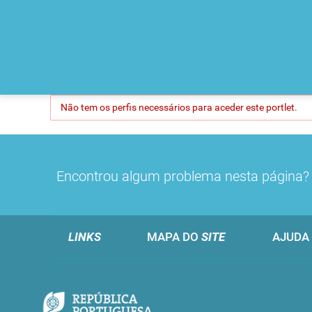
Não tem os perfis necessários para aceder este portlet.
Encontrou algum problema nesta página
LINKS
MAPA DO
SITE
AJUDA