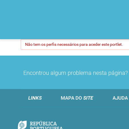
Não tem os perfis necessários para aceder este portlet.
Encontrou algum problema nesta página
LINKS
MAPA DO
SITE
AJUDA