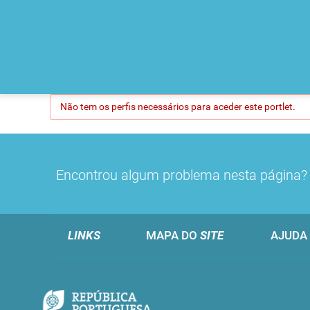
Não tem os perfis necessários para aceder este portlet.
Encontrou algum problema nesta página
LINKS
MAPA DO
SITE
AJUDA