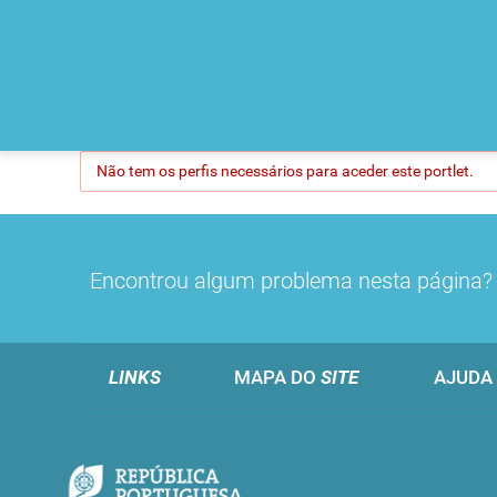
Não tem os perfis necessários para aceder este portlet.
Encontrou algum problema nesta página
LINKS
MAPA DO
SITE
AJUDA