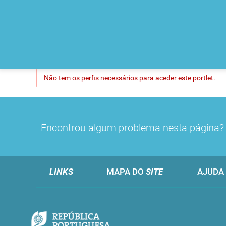
Não tem os perfis necessários para aceder este portlet.
Encontrou algum problema nesta página
LINKS
MAPA DO
SITE
AJUDA