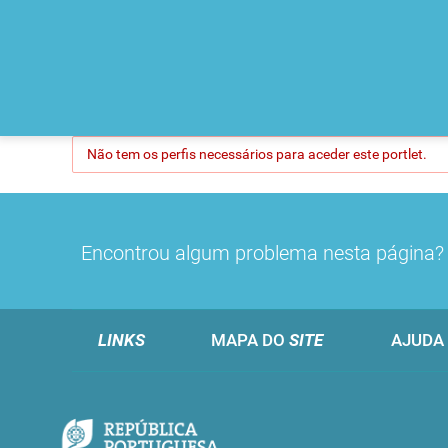
Não tem os perfis necessários para aceder este portlet.
Encontrou algum problema nesta página
LINKS
MAPA DO
SITE
AJUDA