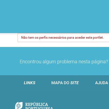
Não tem os perfis necessários para aceder este portlet.
Encontrou algum problema nesta página
LINKS
MAPA DO
SITE
AJUDA