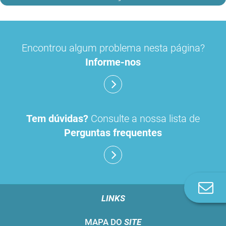
Encontrou algum problema nesta página?
Informe-nos
Tem dúvidas?
Consulte a nossa lista de
Perguntas frequentes
Co
n
LINKS
MAPA DO
SITE