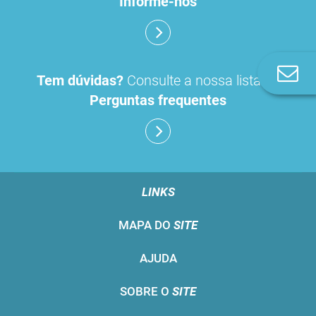
Informe-nos
Co
Tem dúvidas?
Consulte a nossa lista de
n
Perguntas frequentes
LINKS
MAPA DO
SITE
AJUDA
SOBRE O
SITE