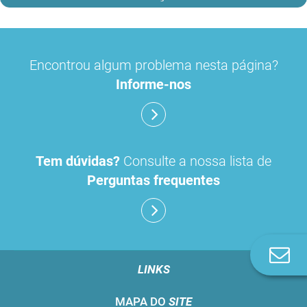
Encontrou algum problema nesta página?
Informe-nos
Tem dúvidas?
Consulte a nossa lista de
Perguntas frequentes
Co
n
LINKS
MAPA DO
SITE