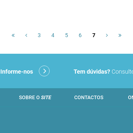
3
4
5
6
7
?
Informe-nos
Tem dúvidas?
Consulte
SOBRE O
SITE
CONTACTOS
O