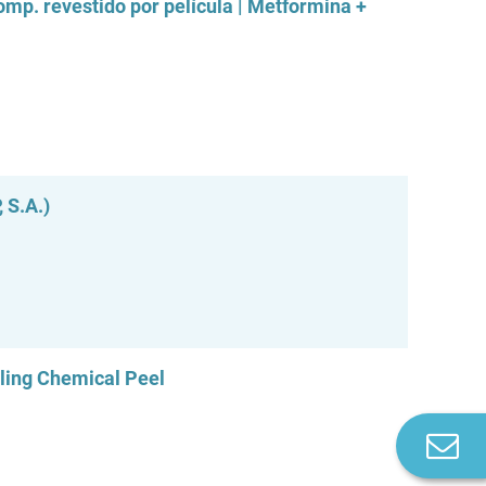
mp. revestido por película | Metformina +
 S.A.)
eling Chemical Peel
Co
n