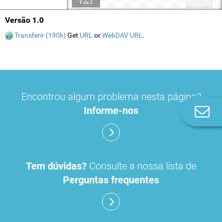
1
de
2
Versão 1.0
Transferir (190k)
Get
URL
or
WebDAV URL
.
Encontrou algum problema nesta página?
Informe-nos
Co
n
Tem dúvidas?
Consulte a nossa lista de
Perguntas frequentes