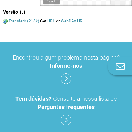
1
de
1
Versão 1.1
Transferir (218k)
Get
URL
or
WebDAV URL
.
Encontrou algum problema nesta página?
Informe-nos
Co
n
Tem dúvidas?
Consulte a nossa lista de
Perguntas frequentes