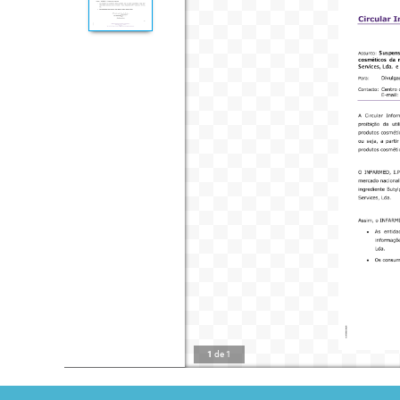
1
de
1