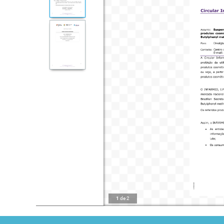
1
de
2