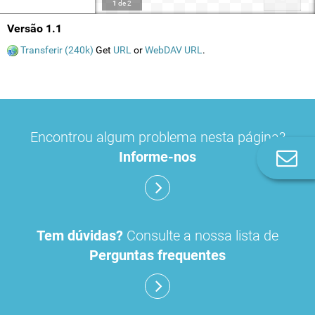
1
de
2
Versão 1.1
Transferir (240k)
Get
URL
or
WebDAV URL
.
Encontrou algum problema nesta página?
Informe-nos
Co
n
Tem dúvidas?
Consulte a nossa lista de
Perguntas frequentes