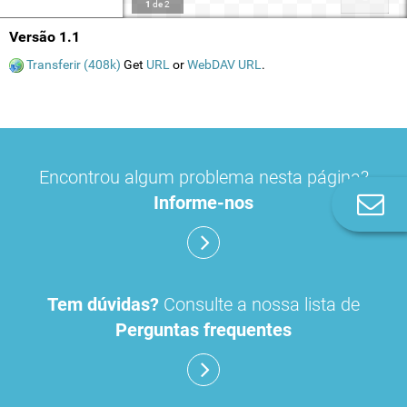
1
de
2
Versão 1.1
Transferir (408k)
Get
URL
or
WebDAV URL
.
Encontrou algum problema nesta página?
Informe-nos
Co
n
Tem dúvidas?
Consulte a nossa lista de
Perguntas frequentes