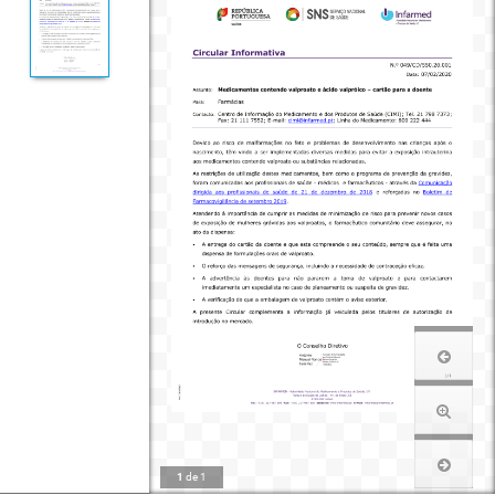
1
de
1