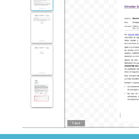
1
de
4