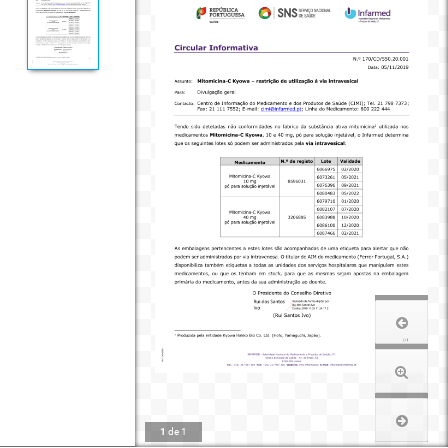
1
de
1