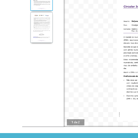
1
de
2