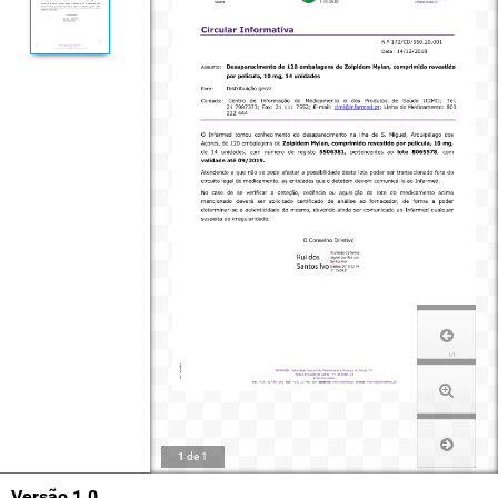
1
de
1
Versão 1.0