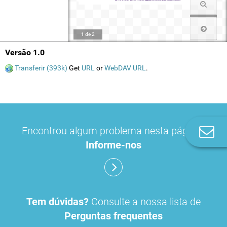
1
de
2
Versão 1.0
Transferir (393k)
Get
URL
or
WebDAV URL
.
Encontrou algum problema nesta página?
Co
n
Informe-nos
Tem dúvidas?
Consulte a nossa lista de
Perguntas frequentes