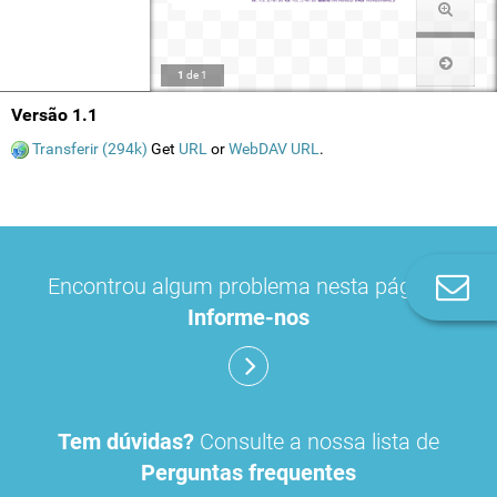
1
de
1
Versão 1.1
Transferir (294k)
Get
URL
or
WebDAV URL
.
Co
Encontrou algum problema nesta página?
n
Informe-nos
Tem dúvidas?
Consulte a nossa lista de
Perguntas frequentes