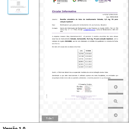
1
de
1
Versão 1.0