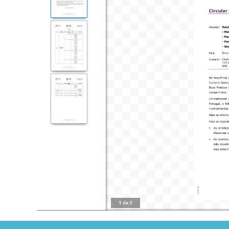
1
de
3