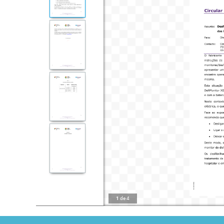
1
de
4