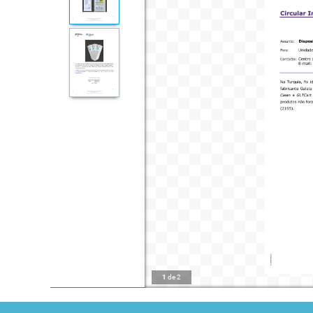
1
de
2